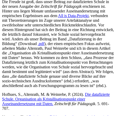
Die Freude ist groß, dass unser Beitrag zur datafizierten Schule in
der neuen Ausgabe der
Zeitschrift für Pädagogik
erschienen ist.
Hinter uns liegen Monate umfassender Auseinandersetzung mit
empirischen Ergebnissen aus dem
All is Data-Projekt
, verbunden
mit Theoretisierungen im Zuge unserer Artefaktanalyse und
zweifelsohne sehr unterschiedlichen Rückmeldeschlaufen. Vor
diesem Hintergrund hat sich der Beitrag in eine Richtung entwickelt,
die letztlich darauf fokussiert, wie Schule sozial hervorgebracht
wird. Anders als unser Beitrag im Band „Datafizierung in der
Bildung“ (Download
.pdf
), der einen empirischen Fokus aufweist,
arbeiten Maike Altenrath, Paul Weinrebe und ich in diesem Artikel
die „Organisation als Kristallisationspunkt einer Auseinandersetzung
mit Daten“ heraus. Wir kommen zu dem Schluss, „dass Prozesse der
Datafizierung letztlich zum Kristallisationspunkt von Betrachtungen
werden, wie die Organisation von Schule sozial hervorgebracht und
damit bestimmt und legitimiert wird“ (aus dem Abstract). Wir folgen,
dass „die datafizierte Schule genaue und diverse Blicke auf ihre
sozio-technischen Ausdrucksformen“ (ebd.) erfordert, „was
abschließend auch als Forschungsprogramm zu lesen ist“ (ebd.).
Hofhues, S., Altenrath, M. & Weinrebe, P. (2024).
Die datafizierte
Schule. Organisation als Kristallisationspunkt einer
Auseinandersetzung mit Daten.
Zeitschrift für Pädagogik
. 5. 691-
707.