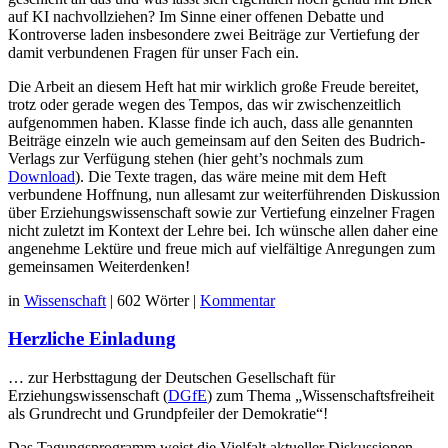
auf KI nachvollziehen? Im Sinne einer offenen Debatte und
Kontroverse laden insbesondere zwei Beiträge zur Vertiefung der
damit verbundenen Fragen für unser Fach ein.
Die Arbeit an diesem Heft hat mir wirklich große Freude bereitet,
trotz oder gerade wegen des Tempos, das wir zwischenzeitlich
aufgenommen haben. Klasse finde ich auch, dass alle genannten
Beiträge einzeln wie auch gemeinsam auf den Seiten des Budrich-
Verlags zur Verfügung stehen (hier geht’s nochmals zum
Download
). Die Texte tragen, das wäre meine mit dem Heft
verbundene Hoffnung, nun allesamt zur weiterführenden Diskussion
über Erziehungswissenschaft sowie zur Vertiefung einzelner Fragen
nicht zuletzt im Kontext der Lehre bei. Ich wünsche allen daher eine
angenehme Lektüre und freue mich auf vielfältige Anregungen zum
gemeinsamen Weiterdenken!
in
Wissenschaft
|
602 Wörter
|
Kommentar
Herzliche Einladung
… zur Herbsttagung der Deutschen Gesellschaft für
Erziehungswissenschaft (
DGfE
) zum Thema „Wissenschaftsfreiheit
als Grundrecht und Grundpfeiler der Demokratie“!
Das Tagungsprogramm weist die Vielfalt aktueller Diskussionen