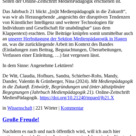
Seiten der Online-Zeitschrift MedienPädagogik erschienen ist.
Das Jahrbuch 21 blickt „[m]it Medienpädagogik in die Zukunft“,
was wir als Herausgebende „angesichts der disruptiven Tendenzen
von Künstlicher Intelligenz und weiterer Technologien für
Individuum und Gesellschaft für unabdingbar“ (aus dem
Klappentext) erachten. Die Beiträge knüpfen somit unmittelbar auch
an
unserer Herbsttagung der Sektion Medienpädagogik in Hagen
an, was die zurückliegende Arbeit im Kontext des Bandes
(Einladungen zum Beitrag, Begutachtungen, Überarbeitungen,
Verfassen einer Einleitung, …) fast vergessen lässt.
In dem Sinne: Angenehme Lektüren!
De Witt, Claudia, Hofhues, Sandra, Schiefner-Rohs, Mandy,
Dander, Valentin & Grünberger, Nina (2024).
Mit Medienpädagogik
in die Zukunft. Entwürfe, Begründungen und (inter-)disziplinäre
Begegnungen (Jahrbuch Medienpädagogik 21).
Online-Zeitschrift
MedienPädagogik.
https://doi.org/10.21240/mpaed/jb21.X
in
Wissenschaft
|
221 Wörter
|
Kommentar
Große Freude!
Nachdem es nach und nach öffentlich wird, will ich auch hier