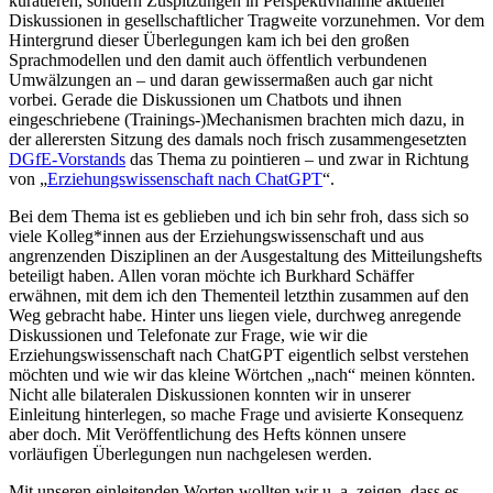
kuratieren, sondern Zuspitzungen in Perspektivnahme aktueller
Diskussionen in gesellschaftlicher Tragweite vorzunehmen. Vor dem
Hintergrund dieser Überlegungen kam ich bei den großen
Sprachmodellen und den damit auch öffentlich verbundenen
Umwälzungen an – und daran gewissermaßen auch gar nicht
vorbei. Gerade die Diskussionen um Chatbots und ihnen
eingeschriebene (Trainings-)Mechanismen brachten mich dazu, in
der allerersten Sitzung des damals noch frisch zusammengesetzten
DGfE-Vorstands
das Thema zu pointieren – und zwar in Richtung
von „
Erziehungswissenschaft nach ChatGPT
“.
Bei dem Thema ist es geblieben und ich bin sehr froh, dass sich so
viele Kolleg*innen aus der Erziehungswissenschaft und aus
angrenzenden Disziplinen an der Ausgestaltung des Mitteilungshefts
beteiligt haben. Allen voran möchte ich Burkhard Schäffer
erwähnen, mit dem ich den Thementeil letzthin zusammen auf den
Weg gebracht habe. Hinter uns liegen viele, durchweg anregende
Diskussionen und Telefonate zur Frage, wie wir die
Erziehungswissenschaft nach ChatGPT eigentlich selbst verstehen
möchten und wie wir das kleine Wörtchen „nach“ meinen könnten.
Nicht alle bilateralen Diskussionen konnten wir in unserer
Einleitung hinterlegen, so mache Frage und avisierte Konsequenz
aber doch. Mit Veröffentlichung des Hefts können unsere
vorläufigen Überlegungen nun nachgelesen werden.
Mit unseren einleitenden Worten wollten wir u. a. zeigen, dass es