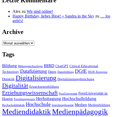
Letzte Kommentare
Alex
zu
Wir sind online!
Happy Birthday, liebes Blog! « Sandra in the Sky
zu
… los
geht's!
Archive
Archive
Tags
Bildung
BIRD
ChatGPT
Critical Educational
Bildungstechnologie
Datafizierung
DGfE
Technology
Daten
Datenbildung
DGfE-Kongress
Digitalisierung
Didaktik
Digitalisierungsforschung
Digitalität
Erwachsenenbildung
Erziehungswissenschaft
FernUniversität in
FernUniversität
Herbsttagung
Hochschulbildung
Hagen
Forschungspraxis
Hochschule
Medien
Medienbildung
Hochschuldidaktik
Interdisziplinarität
Mediendidaktik
Medienpädagogik