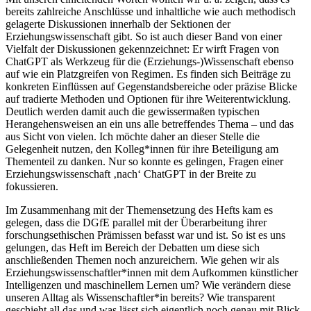
bereits zahlreiche Anschlüsse und inhaltliche wie auch methodisch
gelagerte Diskussionen innerhalb der Sektionen der
Erziehungswissenschaft gibt. So ist auch dieser Band von einer
Vielfalt der Diskussionen gekennzeichnet: Er wirft Fragen von
ChatGPT als Werkzeug für die (Erziehungs-)Wissenschaft ebenso
auf wie ein Platzgreifen von Regimen. Es finden sich Beiträge zu
konkreten Einflüssen auf Gegenstandsbereiche oder präzise Blicke
auf tradierte Methoden und Optionen für ihre Weiterentwicklung.
Deutlich werden damit auch die gewissermaßen typischen
Herangehensweisen an ein uns alle betreffendes Thema – und das
aus Sicht von vielen. Ich möchte daher an dieser Stelle die
Gelegenheit nutzen, den Kolleg*innen für ihre Beteiligung am
Thementeil zu danken. Nur so konnte es gelingen, Fragen einer
Erziehungswissenschaft ‚nach‘ ChatGPT in der Breite zu
fokussieren.
Im Zusammenhang mit der Themensetzung des Hefts kam es
gelegen, dass die DGfE parallel mit der Überarbeitung ihrer
forschungsethischen Prämissen befasst war und ist. So ist es uns
gelungen, das Heft im Bereich der Debatten um diese sich
anschließenden Themen noch anzureichern. Wie gehen wir als
Erziehungswissenschaftler*innen mit dem Aufkommen künstlicher
Intelligenzen und maschinellem Lernen um? Wie verändern diese
unseren Alltag als Wissenschaftler*in bereits? Wie transparent
geschieht all das und was lässt sich eigentlich noch genau mit Blick