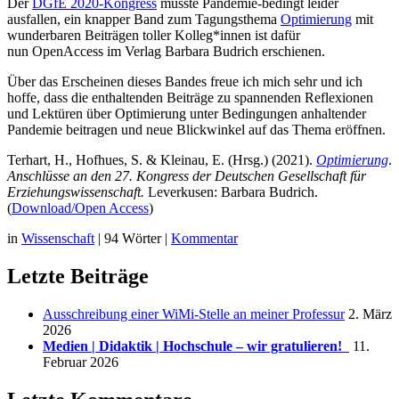
Der
DGfE 2020-Kongress
musste Pandemie-bedingt leider
ausfallen, ein knapper Band zum Tagungsthema
Optimierung
mit
wunderbaren Beiträgen toller Kolleg*innen ist dafür
nun OpenAccess im Verlag Barbara Budrich erschienen.
Über das Erscheinen dieses Bandes freue ich mich sehr und ich
hoffe, dass die enthaltenden Beiträge zu spannenden Reflexionen
und Lektüren über Optimierung unter Bedingungen anhaltender
Pandemie beitragen und neue Blickwinkel auf das Thema eröffnen.
Terhart, H., Hofhues, S. & Kleinau, E. (Hrsg.) (2021).
Optimierung
.
Anschlüsse an den 27. Kongress der Deutschen Gesellschaft für
Erziehungswissenschaft.
Leverkusen: Barbara Budrich.
(
Download/Open Access
)
in
Wissenschaft
|
94 Wörter
|
Kommentar
Letzte Beiträge
Ausschreibung einer WiMi-Stelle an meiner Professur
2. März
2026
Medien | Didaktik | Hochschule – wir gratulieren!
11.
Februar 2026