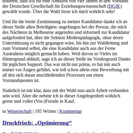
notieren, dass ich für eine Amtszeit von vier Jahren in den Vorstand
der Deutschen Gesellschaft für Erziehungswissenschaft (
DGfE
)
gewählt wurde. Über die Wahl freue ich mich wirklich sehr!
Und für die breite Zustimmung zu meiner Kandidatur danke ich an
dieser Stelle allen Beteiligten: angefangen bei der Person, die mich
des Nächtens in Melbourne angerufen und informell zur Kandidatur
aufgefordert hat, über die Sektion Medienpädagogik, ohne deren
Unterstützung es nicht gegangen wäre, bis hin zur Wahlleitung und
zum Vorstand selbst, die eine Kandidatur auch aus der Ferne
Australiens möglich gemacht haben. Weil davon so Vieles im
Hintergrund abläuft, sage ich an dieser Stelle im Vordergrund Danke
für jeglichen Support. Das war nicht nur prima, es hat mir auch
immer vor Augen geführt, wie toll schon allein eine Bewerbung mit
all den sich daran anschließenden Prozessen um einen
Vorstandsposten ist.
Natürlich ist mir klar, dass mit der Wahl nun auch Arbeit verbunden
sein wird. Aber die nehme ich in dieser Angelegenheit wirklich
gerne und voller (Vor-)Freude in Kauf.
in
Wissenschaft
|
195 Wörter
|
Kommentar
Druckfrisch: „Optimierung“