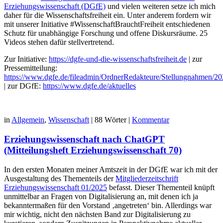
Erziehungswissenschaft (DGfE)
und vielen weiteren setze ich mich
daher für die Wissenschaftsfreiheit ein. Unter anderem fordern wir
mit unserer Initiative #WissenschaftBrauchtFreiheit entschiedenen
Schutz für unabhängige Forschung und offene Diskursräume. 25
Videos stehen dafür stellvertretend.
Zur Initiative:
https://dgfe-und-die-wissenschaftsfreiheit.de
| zur
Pressemitteilung:
https://www.dgfe.de/fileadmin/OrdnerRedakteure/Stellungnahmen/202
| zur DGfE:
https://www.dgfe.de/aktuelles
in
Allgemein
,
Wissenschaft
|
88 Wörter
|
Kommentar
Erziehungswissenschaft nach ChatGPT
(Mitteilungsheft Erziehungswissenschaft 70)
In den ersten Monaten meiner Amtszeit in der DGfE war ich mit der
Ausgestaltung des Thementeils der
Mitgliederzeitschrift
Erziehungswissenschaft 01/2025
befasst. Dieser Thementeil knüpft
unmittelbar an Fragen von Digitalisierung an, mit denen ich ja
bekanntermaßen für den Vorstand ‚angetreten‘ bin. Allerdings war
mir wichtig, nicht den nächsten Band zur Digitalisierung zu