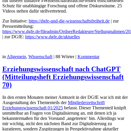
mit unserer Initiative #WissenschaftBrauchtFreiheit entschiedenen
Schutz für unabhängige Forschung und offene Diskursräume. 25
Videos stehen dafür stellvertretend.
Zur Initiative:
https://dgfe-und-die-wissenschaftsfreiheit.de
| zur
Pressemitteilung:
https://www.dgfe.de/fileadmin/OrdnerRedakteure/Stellungnahmen/202
| zur DGfE:
https://www.dgfe.de/aktuelles
in
Allgemein
,
Wissenschaft
|
88 Wörter
|
Kommentar
Erziehungswissenschaft nach ChatGPT
(Mitteilungsheft Erziehungswissenschaft
70)
In den ersten Monaten meiner Amtszeit in der DGfE war ich mit der
Ausgestaltung des Thementeils der
Mitgliederzeitschrift
Erziehungswissenschaft 01/2025
befasst. Dieser Thementeil knüpft
unmittelbar an Fragen von Digitalisierung an, mit denen ich ja
bekanntermaßen für den Vorstand ‚angetreten‘ bin. Allerdings war
mir wichtig, nicht den nächsten Band zur Digitalisierung zu
kuratieren, sondern Zuspitzungen in Perspektivnahme aktueller