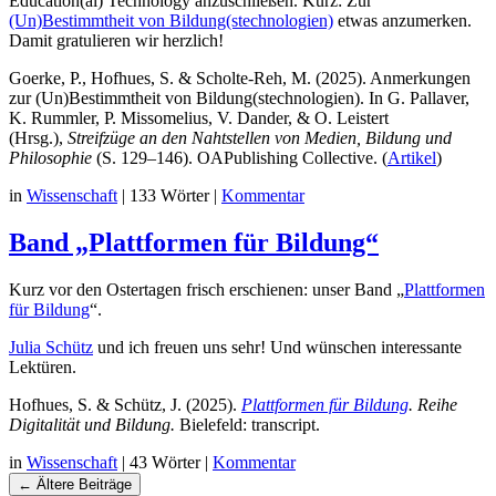
Education(al) Technology anzuschließen. Kurz: Zur
(Un)Bestimmtheit von Bildung(stechnologien)
etwas anzumerken.
Damit gratulieren wir herzlich!
Goerke, P., Hofhues, S. & Scholte-Reh, M. (2025). Anmerkungen
zur (Un)Bestimmtheit von Bildung(stechnologien). In G. Pallaver,
K. Rummler, P. Missomelius, V. Dander, & O. Leistert
(Hrsg.),
Streifzüge an den Nahtstellen von Medien, Bildung und
Philosophie
(S. 129–146). OAPublishing Collective. (
Artikel
)
in
Wissenschaft
|
133 Wörter
|
Kommentar
Band „Plattformen für Bildung“
Kurz vor den Ostertagen frisch erschienen: unser Band „
Plattformen
für Bildung
“.
Julia Schütz
und ich freuen uns sehr! Und wünschen interessante
Lektüren.
Hofhues, S. & Schütz, J. (2025).
Plattformen für Bildung
. Reihe
Digitalität und Bildung.
Bielefeld: transcript.
in
Wissenschaft
|
43 Wörter
|
Kommentar
Navigation
←
Ältere Beiträge