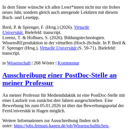
In dem Sinne wünsche ich allen Leser*innen nicht nur ein frohes
neues Jahr, sondern gleich auch anregende Lektüren mit diesem
Buch- und Lesetipp.
Breil, P. & Sprenger, F. (Hrsg.) (2026).
Virtuelle
Universität.
Bielefeld: transcript.
Lorenz, T. & Hofhues, S. (2026). Bildungstechnologien.
WissensREproduktion in der virtuellen (Hoch-)Schule. In P. Breil &
F. Sprenger (Hrsg.),
Virtuelle Universität
(S. 59-71). Bielefeld:
transcript.
in
Wissenschaft
|
268 Wörter
|
Kommentar
Ausschreibung einer PostDoc-Stelle an
meiner Professur
An meiner Professur für Mediendidaktik ist eine PostDoc-Stelle mit
einer Laufzeit von zunächst drei Jahren ausgeschrieben. Eine
Bewerbung bis zum 05.01.2026 ist über das Bewerbungsportal der
FernUniversität in Hagen möglich.
Weitere Informationen zur Ausschreibung finden sich
unter:
https://jobs.fernuni-hagen.de/job/Wissenschaftlichen-