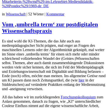
Mitarbeiterin-%28wmd%29-im-Lehrgebiet-Mediendidaktik-
%28Postdoc%29/1969-de_DE
in
Wissenschaft
|
52 Wörter
|
Kommentar
Vom ‚umbrella term‘ zur postdigitalen
Wissenschaftspraxis
Es sind wohl die KI-Themen, die das Jahr auch aus
medienpädagogischer Sicht prägten, mal enger an Fragen des
maschinellen Lernens oder der Algorithmizität geknüpft, mal weiter
im Sinne eines ‚umbrella terms‘ für einen sich mehr oder minder
schleichend vollziehenden Wandel der (Geistes-)Wissenschaften
selbst. Themen, aber auch damit zusammenhängende Diskussionen
werden viele sicher kennen, die sich im Feld der Medienpädagogik
und Erziehungswissenschaft mit Digitalität und Bildung befassen –
Ende (noch) offen, möchte man meinen. Ins allgemeine Getöse rund
um KI passen dann noch Zeitungsartikel, die (wie
hier
in der
Süddeutschen) auf veränderte Praktiken entlang der Mediennutzung
und -aneignung verweisen.
All das haben wir im zurückliegenden
Forschungskolloquium
zum
Anlass genommen, danach zu fragen, wie „KI“ unterschiedlicher
Couleur Einfluss nimmt auf die eigene wissenschaftliche Arbeit,