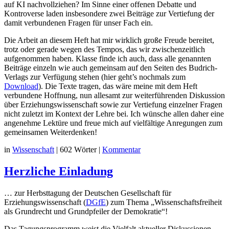
auf KI nachvollziehen? Im Sinne einer offenen Debatte und
Kontroverse laden insbesondere zwei Beiträge zur Vertiefung der
damit verbundenen Fragen für unser Fach ein.
Die Arbeit an diesem Heft hat mir wirklich große Freude bereitet,
trotz oder gerade wegen des Tempos, das wir zwischenzeitlich
aufgenommen haben. Klasse finde ich auch, dass alle genannten
Beiträge einzeln wie auch gemeinsam auf den Seiten des Budrich-
Verlags zur Verfügung stehen (hier geht’s nochmals zum
Download
). Die Texte tragen, das wäre meine mit dem Heft
verbundene Hoffnung, nun allesamt zur weiterführenden Diskussion
über Erziehungswissenschaft sowie zur Vertiefung einzelner Fragen
nicht zuletzt im Kontext der Lehre bei. Ich wünsche allen daher eine
angenehme Lektüre und freue mich auf vielfältige Anregungen zum
gemeinsamen Weiterdenken!
in
Wissenschaft
|
602 Wörter
|
Kommentar
Herzliche Einladung
… zur Herbsttagung der Deutschen Gesellschaft für
Erziehungswissenschaft (
DGfE
) zum Thema „Wissenschaftsfreiheit
als Grundrecht und Grundpfeiler der Demokratie“!
Das Tagungsprogramm weist die Vielfalt aktueller Diskussionen