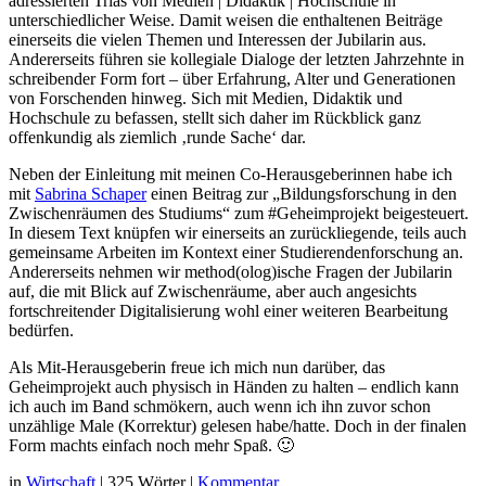
adressierten Trias von Medien | Didaktik | Hochschule in
unterschiedlicher Weise. Damit weisen die enthaltenen Beiträge
einerseits die vielen Themen und Interessen der Jubilarin aus.
Andererseits führen sie kollegiale Dialoge der letzten Jahrzehnte in
schreibender Form fort – über Erfahrung, Alter und Generationen
von Forschenden hinweg. Sich mit Medien, Didaktik und
Hochschule zu befassen, stellt sich daher im Rückblick ganz
offenkundig als ziemlich ‚runde Sache‘ dar.
Neben der Einleitung mit meinen Co-Herausgeberinnen habe ich
mit
Sabrina Schaper
einen Beitrag zur „Bildungsforschung in den
Zwischenräumen des Studiums“ zum #Geheimprojekt beigesteuert.
In diesem Text knüpfen wir einerseits an zurückliegende, teils auch
gemeinsame Arbeiten im Kontext einer Studierendenforschung an.
Andererseits nehmen wir method(olog)ische Fragen der Jubilarin
auf, die mit Blick auf Zwischenräume, aber auch angesichts
fortschreitender Digitalisierung wohl einer weiteren Bearbeitung
bedürfen.
Als Mit-Herausgeberin freue ich mich nun darüber, das
Geheimprojekt auch physisch in Händen zu halten – endlich kann
ich auch im Band schmökern, auch wenn ich ihn zuvor schon
unzählige Male (Korrektur) gelesen habe/hatte. Doch in der finalen
Form machts einfach noch mehr Spaß. 🙂
in
Wirtschaft
|
325 Wörter
|
Kommentar