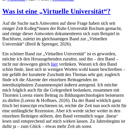
Was ist eine „Virtuelle Universität“?
Auf die Suche nach Antworten auf diese Frage haben sich seit
einiger Zeit Kolleg*innen der Ruhr-Universität Bochum gemacht,
und einige dieser Antworten dokumentieren sich zum Beispiel in
Buchform, zuletzt im gleichnamigen Band zur „Virtuellen
Universität“ (Breil & Sprenger, 2026).
Ein schöner Band zur „Virtuellen Universität“ ist es geworden,
möchte ich den Herausgebenden zurufen, und ihn – den Band –
nicht nur deswegen gleich
hier
verlinken. Warum ich den Band
schön finde, lässt sich in wenigen Worten wohl kaum beschreiben –
mir gefällt der kuratierte Zuschnitt des Themas sehr gut; zugleich
finde ich die Akzente der einzelnen Beitragenden im
interdisziplinären Zusammenspiel äußerst anregend. Ich möchte
mich folglich auch für die Gelegenheit bedanken, zusammen mit
Thorsten Lorenz einen Beitrag zu Bildungstechnologien beisteuern
zu dürfen (Lorenz & Hofhues, 2026). Da der Band wirklich ganz
frisch bei transcript erschienen ist, reichte die Zeit nun noch nicht für
eine umfängliche Rezension. Aber ich werde sicher weiter in den
einzelnen Beiträgen stöbern, den Band vermutlich sogar ‚linear‘
lesen und entsprechend auf mich wirken lassen. Zu Jahresbeginn ist
dafür ja – zum Glück – etwas mehr Zeit als sonst.