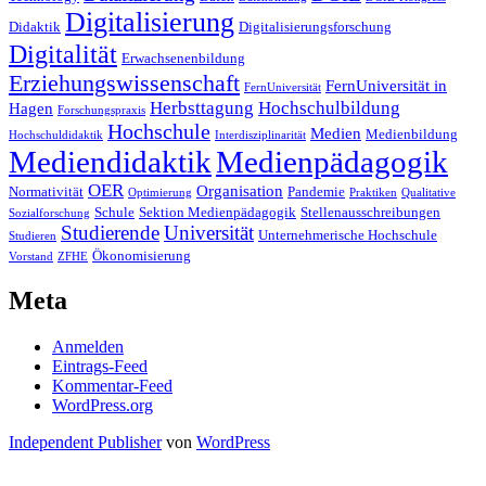
Digitalisierung
Didaktik
Digitalisierungsforschung
Digitalität
Erwachsenenbildung
Erziehungswissenschaft
FernUniversität in
FernUniversität
Herbsttagung
Hochschulbildung
Hagen
Forschungspraxis
Hochschule
Medien
Medienbildung
Hochschuldidaktik
Interdisziplinarität
Mediendidaktik
Medienpädagogik
OER
Organisation
Normativität
Pandemie
Optimierung
Praktiken
Qualitative
Schule
Sektion Medienpädagogik
Stellenausschreibungen
Sozialforschung
Studierende
Universität
Unternehmerische Hochschule
Studieren
Ökonomisierung
Vorstand
ZFHE
Meta
Anmelden
Eintrags-Feed
Kommentar-Feed
WordPress.org
Independent Publisher
von
WordPress