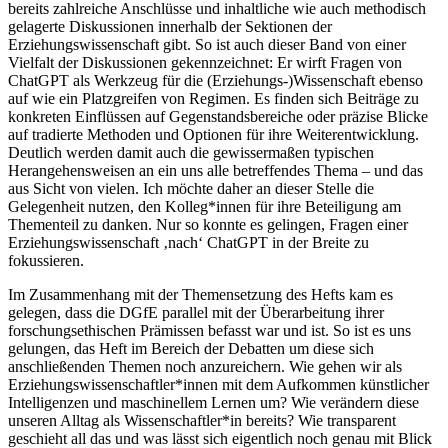
bereits zahlreiche Anschlüsse und inhaltliche wie auch methodisch
gelagerte Diskussionen innerhalb der Sektionen der
Erziehungswissenschaft gibt. So ist auch dieser Band von einer
Vielfalt der Diskussionen gekennzeichnet: Er wirft Fragen von
ChatGPT als Werkzeug für die (Erziehungs-)Wissenschaft ebenso
auf wie ein Platzgreifen von Regimen. Es finden sich Beiträge zu
konkreten Einflüssen auf Gegenstandsbereiche oder präzise Blicke
auf tradierte Methoden und Optionen für ihre Weiterentwicklung.
Deutlich werden damit auch die gewissermaßen typischen
Herangehensweisen an ein uns alle betreffendes Thema – und das
aus Sicht von vielen. Ich möchte daher an dieser Stelle die
Gelegenheit nutzen, den Kolleg*innen für ihre Beteiligung am
Thementeil zu danken. Nur so konnte es gelingen, Fragen einer
Erziehungswissenschaft ‚nach‘ ChatGPT in der Breite zu
fokussieren.
Im Zusammenhang mit der Themensetzung des Hefts kam es
gelegen, dass die DGfE parallel mit der Überarbeitung ihrer
forschungsethischen Prämissen befasst war und ist. So ist es uns
gelungen, das Heft im Bereich der Debatten um diese sich
anschließenden Themen noch anzureichern. Wie gehen wir als
Erziehungswissenschaftler*innen mit dem Aufkommen künstlicher
Intelligenzen und maschinellem Lernen um? Wie verändern diese
unseren Alltag als Wissenschaftler*in bereits? Wie transparent
geschieht all das und was lässt sich eigentlich noch genau mit Blick