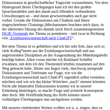
Diskussionen in gesellschaftlicher Tragweite vorzunehmen. Vor dem
Hintergrund dieser Überlegungen kam ich bei den großen
Sprachmodellen und den damit auch öffentlich verbundenen
Umwälzungen an – und daran gewissermaßen auch gar nicht
vorbei. Gerade die Diskussionen um Chatbots und ihnen
eingeschriebene (Trainings-)Mechanismen brachten mich dazu, in
der allerersten Sitzung des damals noch frisch zusammengesetzten
DGfE-Vorstands
das Thema zu pointieren – und zwar in Richtung
von „
Erziehungswissenschaft nach ChatGPT
“.
Bei dem Thema ist es geblieben und ich bin sehr froh, dass sich so
viele Kolleg*innen aus der Erziehungswissenschaft und aus
angrenzenden Disziplinen an der Ausgestaltung des Mitteilungshefts
beteiligt haben. Allen voran möchte ich Burkhard Schäffer
erwähnen, mit dem ich den Thementeil letzthin zusammen auf den
Weg gebracht habe. Hinter uns liegen viele, durchweg anregende
Diskussionen und Telefonate zur Frage, wie wir die
Erziehungswissenschaft nach ChatGPT eigentlich selbst verstehen
möchten und wie wir das kleine Wörtchen „nach“ meinen könnten.
Nicht alle bilateralen Diskussionen konnten wir in unserer
Einleitung hinterlegen, so mache Frage und avisierte Konsequenz
aber doch. Mit Veröffentlichung des Hefts können unsere
vorläufigen Überlegungen nun nachgelesen werden.
Mit unseren einleitenden Worten wollten wir u. a. zeigen, dass es