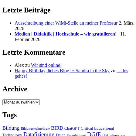
Beiträgen
Letzte Beiträge
Ausschreibung einer WiMi-Stelle an meiner Professur
2. März
2026
Medien | Didaktik | Hochschule – wir gratulieren!
11.
Februar 2026
Letzte Kommentare
Alex
zu
Wir sind online!
Happy Birthday, liebes Blog! « Sandra in the Sky
zu
… los
geht's!
Archive
Archive
Tags
Bildung
BIRD
ChatGPT
Critical Educational
Bildungstechnologie
Datafizierung
DGfE
Technology
Daten
Datenbildung
DGfE-Kongress