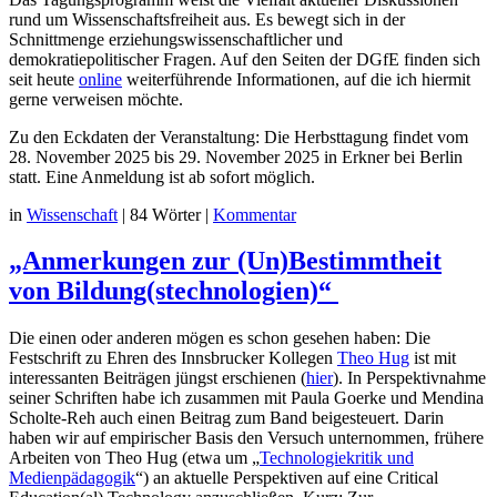
rund um Wissenschaftsfreiheit aus. Es bewegt sich in der
Schnittmenge erziehungswissenschaftlicher und
demokratiepolitischer Fragen. Auf den Seiten der DGfE finden sich
seit heute
online
weiterführende Informationen, auf die ich hiermit
gerne verweisen möchte.
Zu den Eckdaten der Veranstaltung: Die Herbsttagung findet vom
28. November 2025 bis 29. November 2025 in Erkner bei Berlin
statt. Eine Anmeldung ist ab sofort möglich.
in
Wissenschaft
|
84 Wörter
|
Kommentar
„Anmerkungen zur (Un)Bestimmtheit
von Bildung(stechnologien)“
Die einen oder anderen mögen es schon gesehen haben: Die
Festschrift zu Ehren des Innsbrucker Kollegen
Theo Hug
ist mit
interessanten Beiträgen jüngst erschienen (
hier
). In Perspektivnahme
seiner Schriften habe ich zusammen mit Paula Goerke und Mendina
Scholte-Reh auch einen Beitrag zum Band beigesteuert. Darin
haben wir auf empirischer Basis den Versuch unternommen, frühere
Arbeiten von Theo Hug (etwa um „
Technologiekritik und
Medienpädagogik
“) an aktuelle Perspektiven auf eine Critical