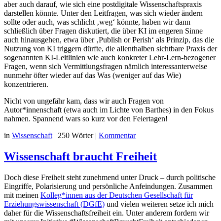
aber auch darauf, wie sich eine postdigitale Wissenschaftspraxis
darstellen könnte. Unter den Leitfragen, was sich wieder ändern
sollte oder auch, was schlicht ‚weg‘ könnte, haben wir dann
schließlich über Fragen diskutiert, die über KI im engeren Sinne
auch hinausgehen, etwa über ‚Publish or Perish‘ als Prinzip, das die
Nutzung von KI triggern dürfte, die allenthalben sichtbare Praxis der
sogenannten KI-Leitlinien wie auch konkreter Lehr-Lern-bezogener
Fragen, wenn sich Vermittlungsfragen nämlich interessanterweise
nunmehr öfter wieder auf das Was (weniger auf das Wie)
konzentrieren.
Nicht von ungefähr kam, dass wir auch Fragen von
Autor*innenschaft (etwa auch im Lichte von Barthes) in den Fokus
nahmen. Spannend wars so kurz vor den Feiertagen!
in
Wissenschaft
|
250 Wörter
|
Kommentar
Wissenschaft braucht Freiheit
Doch diese Freiheit steht zunehmend unter Druck – durch politische
Eingriffe, Polarisierung und persönliche Anfeindungen. Zusammen
mit meinen
Kolleg*innen aus der Deutschen Gesellschaft für
Erziehungswissenschaft (DGfE)
und vielen weiteren setze ich mich
daher für die Wissenschaftsfreiheit ein. Unter anderem fordern wir