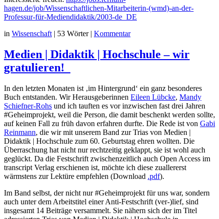
hagen.de/job/Wissenschaftlichen-Mitarbeiterin-(wmd)-an-der-
Professur-für-Mediendidaktik/2003-de_DE
in
Wissenschaft
|
53 Wörter
|
Kommentar
Medien | Didaktik | Hochschule – wir
gratulieren!
In den letzten Monaten ist ‚im Hintergrund‘ ein ganz besonderes
Buch entstanden. Wir Herausgeberinnen
Eileen Lübcke
,
Mandy
Schiefner-Rohs
und ich tauften es vor inzwischen fast drei Jahren
#Geheimprojekt, weil die Person, die damit beschenkt werden sollte,
auf keinen Fall zu früh davon erfahren durfte. Die Rede ist von
Gabi
Reinmann
, die wir mit unserem Band zur Trias von Medien |
Didaktik | Hochschule zum 60. Geburtstag ehren wollten. Die
Überraschung hat nicht nur rechtzeitig geklappt, sie ist wohl auch
geglückt. Da die Festschrift zwischenzeitlich auch Open Access im
transcript Verlag erschienen ist, möchte ich diese zuallererst
wärmstens zur Lektüre empfehlen (Download
.pdf
).
Im Band selbst, der nicht nur #Geheimprojekt für uns war, sondern
auch unter dem Arbeitstitel einer Anti-Festschrift (ver-)lief, sind
insgesamt 14 Beiträge versammelt. Sie nähern sich der im Titel