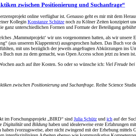
ktiken zwischen Positionierung und Suchanfrage“
 Herzensprojekt online verfügbar ist. Genauso geht es mir mit dem Her
einer Kollegin
Konstanze Schütze
noch zu Kölner Zeiten konzipiert und 
e ganz unterschiedlichen Formen und Formate der Beteiligung gebührt a
, welches ‚Mammutprojekt‘ wir uns vorgenommen hatten, als wir unser
ung“ (aus unserem Klappentext) ausgesprochen haben. Das Buch vor de
den fühlten, mit uns bezüglich der jeweils angefragten Abkürzungen in
s Buch nun zu dem gemacht, was Open Access schon jetzt zu lesen ist.
 Wochen auch auf ihre Kosten. So oder so wünsche ich:
Viel Freude bei
ktiken zwischen Positionierung und Suchanfrage.
Reihe Science Studies
ekt im Forschungsprojekt „BIRD“ sind
Julia Schütz
und
ich
auf der Such
se
Digitalität
und
Bildung
haben und idealerweise erste Erfahrungen mi
en haben (vorzugsweise, aber nicht zwingend mit der Erhebung mittels
 am interdisziplinären Arbeiten ebenso wie kommunikative Kompetenzen