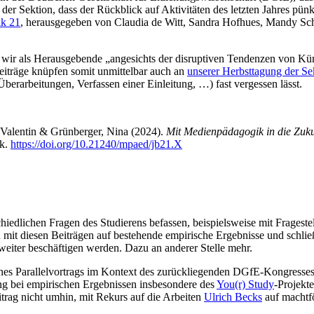
r Sektion, dass der Rückblick auf Aktivitäten des letzten Jahres pünkt
ik 21
, herausgegeben von Claudia de Witt, Sandra Hofhues, Mandy Sch
 wir als Herausgebende „angesichts der disruptiven Tendenzen von Küns
eiträge knüpfen somit unmittelbar auch an
unserer Herbsttagung der S
erarbeitungen, Verfassen einer Einleitung, …) fast vergessen lässt.
 Valentin & Grünberger, Nina (2024).
Mit Medienpädagogik in die Zuku
ik.
https://doi.org/10.21240/mpaed/jb21.X
rschiedlichen Fragen des Studierens befassen, beispielsweise mit Frag
h mit diesen Beiträgen auf bestehende empirische Ergebnisse und schli
weiter beschäftigen werden. Dazu an anderer Stelle mehr.
 meines Parallelvortrags im Kontext des zurückliegenden DGfE-Kongres
ng bei empirischen Ergebnissen insbesondere des
You(r) Study
-Projekte
trag nicht umhin, mit Rekurs auf die Arbeiten
Ulrich Becks
auf machtf