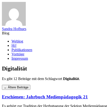
Sandra Hofhues
Blog
Zum
Weblog
Inhalt
Hi!
springen
Publikationen
Vorträge
Impressum
Digitalität
Es gibt 12 Beiträge mit dem Schlagwort
Digitalität
.
Navigation
←
Ältere Beiträge
Beiträgen
Erschienen: Jahrbuch Medienpädagogik 21
Es gehört zur Tradition der Herbsttagung der Sektion Medienpädagog