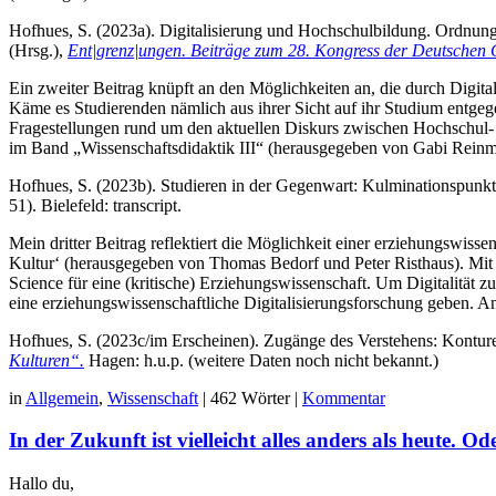
Hofhues, S. (2023a). Digitalisierung und Hochschulbildung. Ordnun
(Hrsg.),
Ent|grenz|ungen. Beiträge zum 28. Kongress der Deutschen G
Ein zweiter Beitrag knüpft an den Möglichkeiten an, die durch Digita
Käme es Studierenden nämlich aus ihrer Sicht auf ihr Studium entgeg
Fragestellungen rund um den aktuellen Diskurs zwischen Hochschul- 
im Band „Wissenschaftsdidaktik III“ (herausgegeben von Gabi Rein
Hofhues, S. (2023b). Studieren in der Gegenwart: Kulminationspunk
51). Bielefeld: transcript.
Mein dritter Beitrag reflektiert die Möglichkeit einer erziehungswis
Kultur‘ (herausgegeben von Thomas Bedorf und Peter Risthaus). Mit d
Science für eine (kritische) Erziehungswissenschaft. Um Digitalität z
eine erziehungswissenschaftliche Digitalisierungsforschung geben. A
Hofhues, S. (2023c/im Erscheinen). Zugänge des Verstehens: Konturen
Kulturen“.
Hagen: h.u.p. (weitere Daten noch nicht bekannt.)
in
Allgemein
,
Wissenschaft
|
462 Wörter
|
Kommentar
In der Zukunft ist vielleicht alles anders als heute. O
Hallo du,