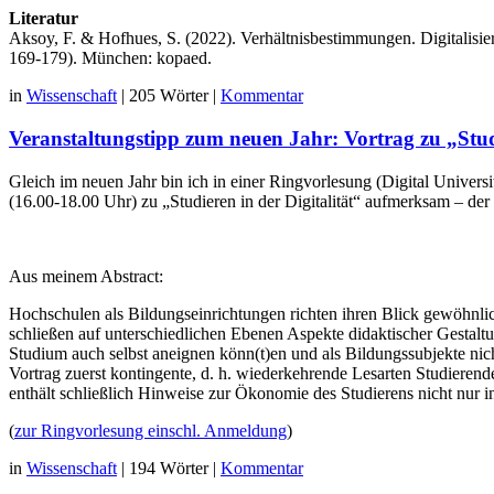
Literatur
Aksoy, F. & Hofhues, S. (2022). Verhältnisbestimmungen. Digitalisier
169-179). München: kopaed.
in
Wissenschaft
|
205 Wörter
|
Kommentar
Veranstaltungstipp zum neuen Jahr: Vortrag zu „Stud
Gleich im neuen Jahr bin ich in einer Ringvorlesung (Digital Unive
(16.00-18.00 Uhr) zu „Studieren in der Digitalität“ aufmerksam – der
Aus meinem Abstract:
Hochschulen als Bildungseinrichtungen richten ihren Blick gewöhnli
schließen auf unterschiedlichen Ebenen Aspekte didaktischer Gestalt
Studium auch selbst aneignen könn(t)en und als Bildungssubjekte ni
Vortrag zuerst kontingente, d. h. wiederkehrende Lesarten Studieren
enthält schließlich Hinweise zur Ökonomie des Studierens nicht nur in 
(
zur Ringvorlesung einschl. Anmeldung
)
in
Wissenschaft
|
194 Wörter
|
Kommentar