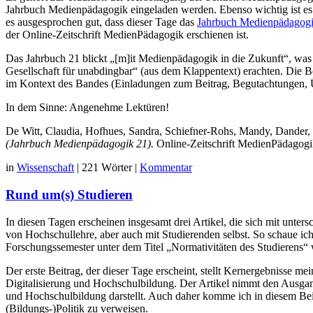
Jahrbuch Medienpädagogik eingeladen werden. Ebenso wichtig ist es de
es ausgesprochen gut, dass dieser Tage das
Jahrbuch Medienpädagog
der Online-Zeitschrift MedienPädagogik erschienen ist.
Das Jahrbuch 21 blickt „[m]it Medienpädagogik in die Zukunft“, was
Gesellschaft für unabdingbar“ (aus dem Klappentext) erachten. Die B
im Kontext des Bandes (Einladungen zum Beitrag, Begutachtungen, Üb
In dem Sinne: Angenehme Lektüren!
De Witt, Claudia, Hofhues, Sandra, Schiefner-Rohs, Mandy, Dander,
(Jahrbuch Medienpädagogik 21).
Online-Zeitschrift MedienPädagog
in
Wissenschaft
|
221 Wörter
|
Kommentar
Rund um(s) Studieren
In diesen Tagen erscheinen insgesamt drei Artikel, die sich mit unte
von Hochschullehre, aber auch mit Studierenden selbst. So schaue ic
Forschungssemester unter dem Titel „Normativitäten des Studierens“ 
Der erste Beitrag, der dieser Tage erscheint, stellt Kernergebnisse
Digitalisierung und Hochschulbildung. Der Artikel nimmt den Ausga
und Hochschulbildung darstellt. Auch daher komme ich in diesem Bei
(Bildungs-)Politik zu verweisen.