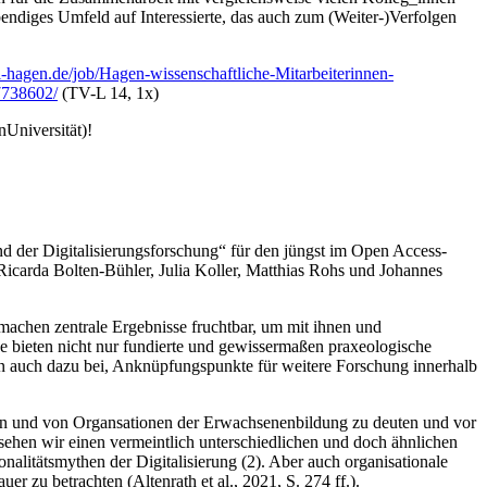
endiges Umfeld auf Interessierte, das auch zum (Weiter-)Verfolgen
ni-hagen.de/job/Hagen-wissenschaftliche-Mitarbeiterinnen-
7738602/
(TV-L 14, 1x)
Universität)!
nd der Digitalisierungsforschung“ für den jüngst im Open Access-
 Ricarda Bolten-Bühler, Julia Koller, Matthias Rohs und Johannes
machen zentrale Ergebnisse fruchtbar, um mit ihnen und
ze bieten nicht nur fundierte und gewissermaßen praxeologische
en auch dazu bei, Anknüpfungspunkte für weitere Forschung innerhalb
g in und von Organsationen der Erwachsenenbildung zu deuten und vor
 sehen wir einen vermeintlich unterschiedlichen und doch ähnlichen
nalitätsmythen der Digitalisierung (2). Aber auch organisationale
 zu betrachten (Altenrath et al., 2021, S. 274 ff.).