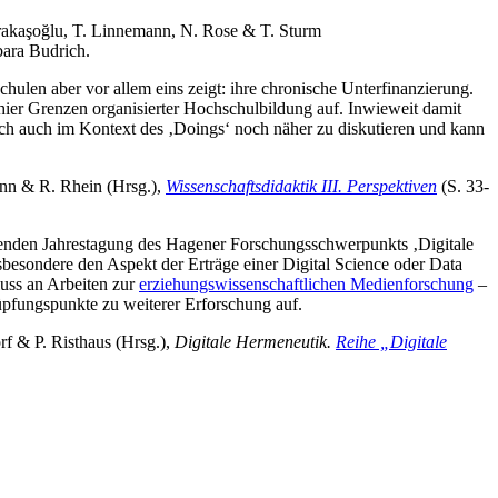
rakaşoğlu, T. Linnemann, N. Rose & T. Sturm
bara Budrich.
hulen aber vor allem eins zeigt: ihre chronische Unterfinanzierung.
hier Grenzen organisierter Hochschulbildung auf. Inwieweit damit
ch auch im Kontext des ‚Doings‘ noch näher zu diskutieren und kann
nn & R. Rhein (Hrsg.),
Wissenschaftsdidaktik III. Perspektiven
(S. 33-
 nahenden Jahrestagung des Hagener Forschungsschwerpunkts ‚Digitale
besondere den Aspekt der Erträge einer Digital Science oder Data
luss an Arbeiten zur
erziehungswissenschaftlichen Medienforschung
–
üpfungspunkte zu weiterer Erforschung auf.
rf & P. Risthaus (Hrsg.),
Digitale Hermeneutik.
Reihe „Digitale