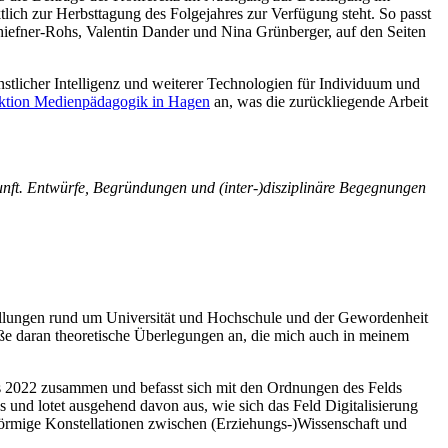
lich zur Herbsttagung des Folgejahres zur Verfügung steht. So passt
iefner-Rohs, Valentin Dander und Nina Grünberger, auf den Seiten
tlicher Intelligenz und weiterer Technologien für Individuum und
ektion Medienpädagogik in Hagen
an, was die zurückliegende Arbeit
nft. Entwürfe, Begründungen und (inter-)disziplinäre Begegnungen
estellungen rund um Universität und Hochschule und der Gewordenheit
eße daran theoretische Überlegungen an, die mich auch in meinem
ses 2022 zusammen und befasst sich mit den Ordnungen des Felds
s und lotet ausgehend davon aus, wie sich das Feld Digitalisierung
örmige Konstellationen zwischen (Erziehungs-)Wissenschaft und