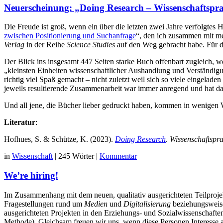
Neuerscheinung: „Doing Research – Wissenschaftspra
Die Freude ist groß, wenn ein über die letzten zwei Jahre verfolgtes
zwischen Positionierung und Suchanfrage
“, den ich zusammen mit m
Verlag
in der Reihe
Science Studies
auf den Weg gebracht habe. Für di
Der Blick ins insgesamt 447 Seiten starke Buch offenbart zugleich
„kleinsten Einheiten wissenschaftlicher Aushandlung und Verständig
richtig viel Spaß gemacht – nicht zuletzt weil sich so viele eingela
jeweils resultierende Zusammenarbeit war immer anregend und hat da
Und all jene, die Bücher lieber gedruckt haben, kommen in wenigen
Literatur
:
Hofhues, S. & Schütze, K. (2023).
Doing Research
.
Wissenschaftspra
in
Wissenschaft
|
245 Wörter
|
Kommentar
We’re hiring!
Im Zusammenhang mit dem neuen, qualitativ ausgerichteten Teilproj
Fragestellungen rund um
Medien
und
Digitalisierung
beziehungswei
ausgerichteten Projekten in den Erziehungs- und Sozialwissenschaft
Methode). Gleichsam freuen wir uns, wenn diese Personen Interesse