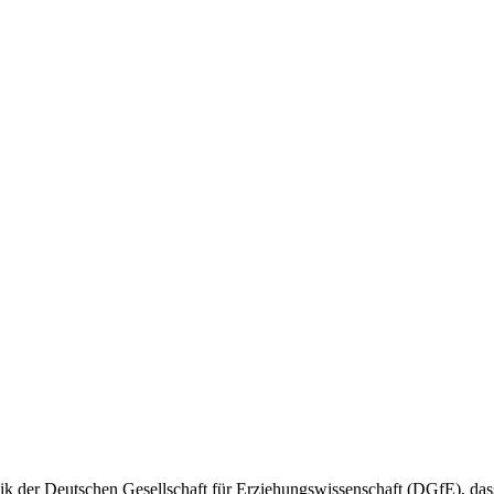
ik der Deutschen Gesellschaft für Erziehungswissenschaft (DGfE), das