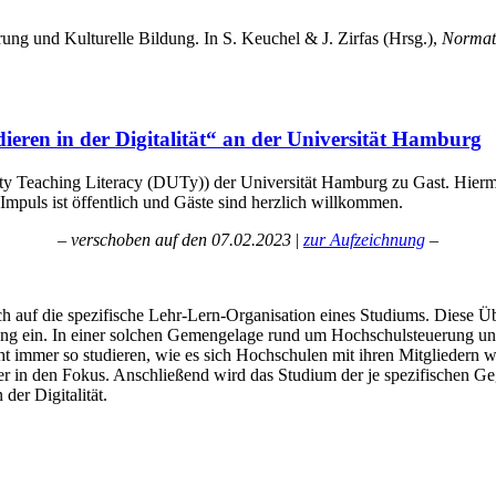
ung und Kulturelle Bildung. In S. Keuchel & J. Zirfas (Hrsg.),
Normati
ieren in der Digitalität“ an der Universität Hamburg
rsity Teaching Literacy (DUTy)) der Universität Hamburg zu Gast. Hie
 Impuls ist öffentlich und Gäste sind herzlich willkommen.
– verschoben auf den 07.02.2023
|
zur Aufzeichnung
–
ch auf die spezifische Lehr-Lern-Organisation eines Studiums. Diese Ü
ung ein. In einer solchen Gemengelage rund um Hochschulsteuerung und 
cht immer so studieren, wie es sich Hochschulen mit ihren Mitgliedern
der in den Fokus. Anschließend wird das Studium der je spezifischen G
der Digitalität.