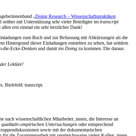
ausgeberinnenband „
Doing Research – Wissenschaftspraktiken
seither mit Unterstützung sehr vieler Beteiligter im
transcript
llen erst einmal ein sehr herzlicher Dank!
e Einladungen zum Buch und zur Befassung mit Abkürzungen als die
m Hintergrund dieser Einladungen entstehen zu sehen, hat seitdem
s Um-die-Ecke-Denken und damit
ins
Doing
zu kommen. Die daraus
 der Lektüre!
. Bielefeld: transcript.
e nach wissenschaftlichen Mitarbeiter_innen, die Interesse an
t
qualitativ-empirischen Untersuchungen
oder entsprechend
 Gruppendiskussionen sowie mit der dokumentarischen
 für die Zusammenarbeit mit vergleichsweise vielen Kolleg_innen