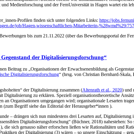
t und Medienforschung und der FernUniversität in Hagen wartet ein leb
_innen-Profilen finden sich unter folgenden Links:
https://jobs.fernu
i-hagen.de/job/Hagen-wissenschaftlichen-Mitarbeiterin-%28wmd%29/75
e) Bewerbungen bis zum 21.11.2022 (über das Bewerbungsportal der Fern
 Gegenstand der Digitalisierungsforschung“
 einen Beitrag zu „Organisationen der Erwachsenenbildung als Gegensta
che Digitalisierungsforschung
“ (hrsg. von Christian Bernhard-Skala,
ngshoheiten“ der Digitalisierung zusammen (
Altenrath et al., 2020
) und 
Digitalisierung zu erklären. Speziell organisationstheoretische Ansät
gen an Organisationen umgegangen wird; organisationale Lesarten trag
 (zum Begriff siehe das Editorial der Herausgeber*innen ).
unde – drängen sich nun mindestens drei Lesarten auf, Digitalisierun
nssensiblen Digitalisierungsforschung“ (Büchner, 2018) nahestehen: So
die sich genauso näher erforschen ließen wie Rationalitäten und Ratio
tiken der Digitalisierung (3) wären – so unsere Einschätzung – genauer