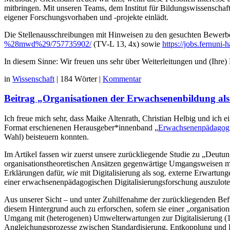
mitbringen. Mit unseren Teams, dem Institut für Bildungswissenschaf
eigener Forschungsvorhaben und -projekte einlädt.
Die Stellenausschreibungen mit Hinweisen zu den gesuchten Bewerber
%28mwd%29/757735902/
(TV-L 13, 4x) sowie
https://jobs.fernun
In diesem Sinne: Wir freuen uns sehr über Weiterleitungen und (Ihr
in
Wissenschaft
|
184 Wörter
|
Kommentar
Beitrag „Organisationen der Erwachsenenbildung als
Ich freue mich sehr, dass Maike Altenrath, Christian Helbig und ich
Format erschienenen Herausgeber*innenband „
Erwachsenenpädagogis
Wahl) beisteuern konnten.
Im Artikel fassen wir zuerst unsere zurückliegende Studie zu „Deutu
organisationstheoretischen Ansätzen gegenwärtige Umgangsweisen mit 
Erklärungen dafür,
wie
mit Digitalisierung als sog. externe Erwartun
einer erwachsenenpädagogischen Digitalisierungsforschung auszuloten
Aus unserer Sicht – und unter Zuhilfenahme der zurückliegenden Bef
diesem Hintergrund auch zu erforschen, sofern sie einer „organisatio
Umgang mit (heterogenen) Umwelterwartungen zur Digitalisierung (1), 
Angleichungsprozesse zwischen Standardisierung, Entkopplung und Prak