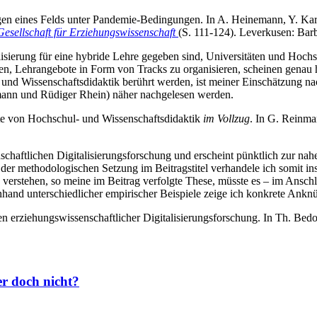
gen eines Felds unter Pandemie-Bedingungen. In A. Heinemann, Y. Ka
esellschaft für Erziehungswissenschaft
(S. 111-124). Leverkusen: Bar
lisierung für eine hybride Lehre gegeben sind, Universitäten und Hochsc
en, Lehrangebote in Form von Tracks zu organisieren, scheinen genau 
und Wissenschaftsdidaktik berührt werden, ist meiner Einschätzung na
mann und Rüdiger Rhein) näher nachgelesen werden.
te von Hochschul- und Wissenschaftsdidaktik
im Vollzug
. In G. Reinma
senschaftlichen Digitalisierungsforschung und erscheint pünktlich zur
er methodologischen Setzung im Beitragstitel verhandele ich somit ins
u verstehen, so meine im Beitrag verfolgte These, müsste es – im Ansch
nhand unterschiedlicher empirischer Beispiele zeige ich konkrete Ankn
 erziehungswissenschaftlicher Digitalisierungsforschung. In Th. Bedo
der doch nicht?