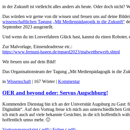
in der Zukunft ist vielleicht alles anders als heute. Oder doch nicht
Das würden wir gerne von dir wissen und freuen uns auf deine Bild
wissenschaftlichen Tagung „Mit Medienpädagogik in die Zukunft“
de
September 2023 ausgestellt.
Und wenn du im Losverfahren Glück hast, kannst du einen Roboter, 
Zur Malvorlage, Einsendeadresse etc.:
https://www.fernuni-hagen.de/mpaed2023/malwettbewerb.shtml
Wir freuen uns auf dein Bild!
Das Organisationsteam der Tagung „Mit Medienpädagogik in die Zuk
in
Wissenschaft
|
167 Wörter
|
Kommentar
OER and beyond oder: Servus Augschburg!
Kommenden Dienstag bin ich an der Universität Augsburg zu Gast: f
Digitalität“. Auf den Vortrag freue ich mich aus unterschiedlichen G
ich mich auch auf viele bekannte Gesichter, in die ich hoffentlich 
hoffentlich umso mehr. 🙂
Vortragsmanuskript (.pdf)
|
Folien (.pdf)