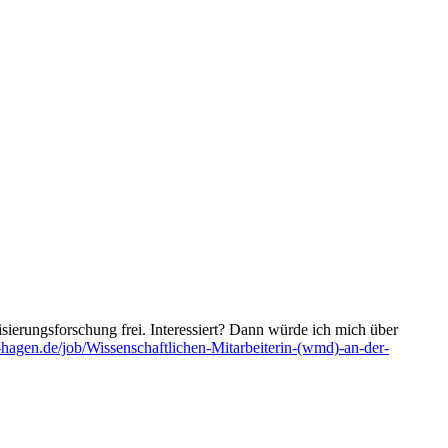
isierungsforschung frei. Interessiert? Dann würde ich mich über
ni-hagen.de/job/Wissenschaftlichen-Mitarbeiterin-(wmd)-an-der-