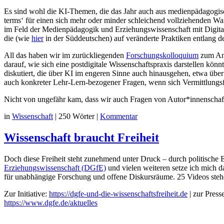
Es sind wohl die KI-Themen, die das Jahr auch aus medienpädagogisch
terms‘ für einen sich mehr oder minder schleichend vollziehenden W
im Feld der Medienpädagogik und Erziehungswissenschaft mit Digital
die (wie
hier
in der Süddeutschen) auf veränderte Praktiken entlang
All das haben wir im zurückliegenden
Forschungskolloquium
zum Anl
darauf, wie sich eine postdigitale Wissenschaftspraxis darstellen kön
diskutiert, die über KI im engeren Sinne auch hinausgehen, etwa über 
auch konkreter Lehr-Lern-bezogener Fragen, wenn sich Vermittlungsf
Nicht von ungefähr kam, dass wir auch Fragen von Autor*innenschaf
in
Wissenschaft
|
250 Wörter
|
Kommentar
Wissenschaft braucht Freiheit
Doch diese Freiheit steht zunehmend unter Druck – durch politische
Erziehungswissenschaft (DGfE)
und vielen weiteren setze ich mich da
für unabhängige Forschung und offene Diskursräume. 25 Videos stehen
Zur Initiative:
https://dgfe-und-die-wissenschaftsfreiheit.de
| zur Press
https://www.dgfe.de/aktuelles