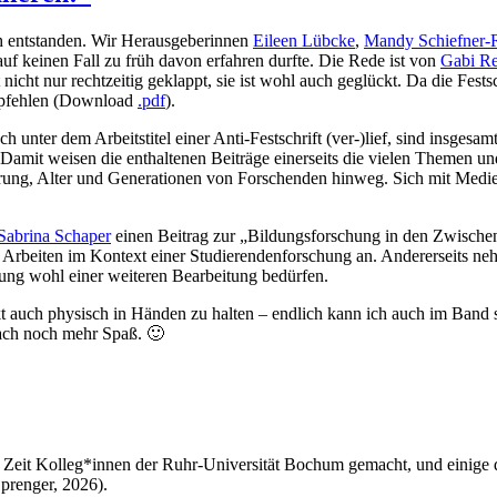
ch entstanden. Wir Herausgeberinnen
Eileen Lübcke
,
Mandy Schiefner-
auf keinen Fall zu früh davon erfahren durfte. Die Rede ist von
Gabi R
cht nur rechtzeitig geklappt, sie ist wohl auch geglückt. Da die Fests
empfehlen (Download
.pdf
).
 unter dem Arbeitstitel einer Anti-Festschrift (ver-)lief, sind insgesam
Damit weisen die enthaltenen Beiträge einerseits die vielen Themen und 
ahrung, Alter und Generationen von Forschenden hinweg. Sich mit Medien
Sabrina Schaper
einen Beitrag zur „Bildungsforschung in den Zwische
 Arbeiten im Kontext einer Studierendenforschung an. Andererseits neh
erung wohl einer weiteren Bearbeitung bedürfen.
t auch physisch in Händen zu halten – endlich kann ich auch im Band
fach noch mehr Spaß. 🙂
er Zeit Kolleg*innen der Ruhr-Universität Bochum gemacht, und einige
Sprenger, 2026).