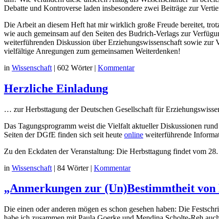
Debatte und Kontroverse laden insbesondere zwei Beiträge zur Vertie
Die Arbeit an diesem Heft hat mir wirklich große Freude bereitet, tr
wie auch gemeinsam auf den Seiten des Budrich-Verlags zur Verfügu
weiterführenden Diskussion über Erziehungswissenschaft sowie zur Ve
vielfältige Anregungen zum gemeinsamen Weiterdenken!
in
Wissenschaft
|
602 Wörter
|
Kommentar
Herzliche Einladung
… zur Herbsttagung der Deutschen Gesellschaft für Erziehungswissen
Das Tagungsprogramm weist die Vielfalt aktueller Diskussionen rund 
Seiten der DGfE finden sich seit heute
online
weiterführende Informat
Zu den Eckdaten der Veranstaltung: Die Herbsttagung findet vom 28.
in
Wissenschaft
|
84 Wörter
|
Kommentar
„Anmerkungen zur (Un)Bestimmtheit von 
Die einen oder anderen mögen es schon gesehen haben: Die Festschri
habe ich zusammen mit Paula Goerke und Mendina Scholte-Reh auch 