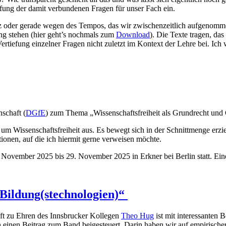
fung der damit verbundenen Fragen für unser Fach ein.
otz oder gerade wegen des Tempos, das wir zwischenzeitlich aufgenomme
ng stehen (hier geht’s nochmals zum
Download
). Die Texte tragen, d
rtiefung einzelner Fragen nicht zuletzt im Kontext der Lehre bei. Ic
schaft (
DGfE
) zum Thema „Wissenschaftsfreiheit als Grundrecht und
um Wissenschaftsfreiheit aus. Es bewegt sich in der Schnittmenge erzi
ionen, auf die ich hiermit gerne verweisen möchte.
 November 2025 bis 29. November 2025 in Erkner bei Berlin statt. Ein
Bildung(stechnologien)“
ft zu Ehren des Innsbrucker Kollegen
Theo Hug
ist mit interessanten B
einen Beitrag zum Band beigesteuert. Darin haben wir auf empirisch