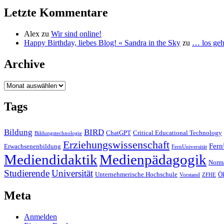
Letzte Kommentare
Alex
zu
Wir sind online!
Happy Birthday, liebes Blog! « Sandra in the Sky
zu
… los geht
Archive
Archive
Tags
Bildung
BIRD
ChatGPT
Critical Educational Technology
Bildungstechnologie
Erziehungswissenschaft
Fern
Erwachsenenbildung
FernUniversität
Mediendidaktik
Medienpädagogik
Norma
Studierende
Universität
Unternehmerische Hochschule
Ö
Vorstand
ZFHE
Meta
Anmelden