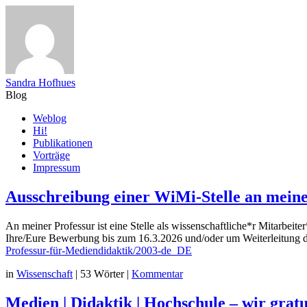
Sandra Hofhues
Blog
Zum
Weblog
Inhalt
Hi!
springen
Publikationen
Vorträge
Impressum
Ausschreibung einer WiMi-Stelle an meine
An meiner Professur ist eine Stelle als wissenschaftliche*r Mitarbeit
Ihre/Eure Bewerbung bis zum 16.3.2026 und/oder um Weiterleitung der
Professur-für-Mediendidaktik/2003-de_DE
in
Wissenschaft
|
53 Wörter
|
Kommentar
Medien | Didaktik | Hochschule – wir grat