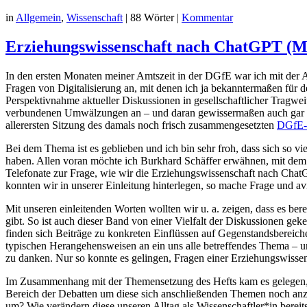
in
Allgemein
,
Wissenschaft
|
88 Wörter
|
Kommentar
Erziehungswissenschaft nach ChatGPT (Mit
In den ersten Monaten meiner Amtszeit in der DGfE war ich mit der 
Fragen von Digitalisierung an, mit denen ich ja bekanntermaßen für d
Perspektivnahme aktueller Diskussionen in gesellschaftlicher Tragw
verbundenen Umwälzungen an – und daran gewissermaßen auch gar ni
allerersten Sitzung des damals noch frisch zusammengesetzten
DGfE-
Bei dem Thema ist es geblieben und ich bin sehr froh, dass sich so v
haben. Allen voran möchte ich Burkhard Schäffer erwähnen, mit dem
Telefonate zur Frage, wie wir die Erziehungswissenschaft nach ChatG
konnten wir in unserer Einleitung hinterlegen, so mache Frage und 
Mit unseren einleitenden Worten wollten wir u. a. zeigen, dass es be
gibt. So ist auch dieser Band von einer Vielfalt der Diskussionen g
finden sich Beiträge zu konkreten Einflüssen auf Gegenstandsbereich
typischen Herangehensweisen an ein uns alle betreffendes Thema – un
zu danken. Nur so konnte es gelingen, Fragen einer Erziehungswissen
Im Zusammenhang mit der Themensetzung des Hefts kam es gelegen, das
Bereich der Debatten um diese sich anschließenden Themen noch anz
um? Wie verändern diese unseren Alltag als Wissenschaftler*in bereits