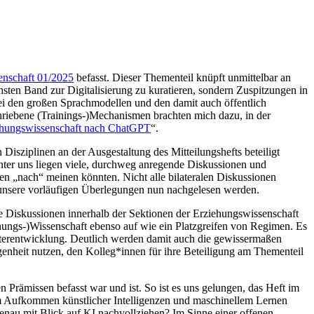
senschaft 01/2025
befasst. Dieser Thementeil knüpft unmittelbar an
hsten Band zur Digitalisierung zu kuratieren, sondern Zuspitzungen in
ei den großen Sprachmodellen und den damit auch öffentlich
iebene (Trainings-)Mechanismen brachten mich dazu, in der
ehungswissenschaft nach ChatGPT
“.
Disziplinen an der Ausgestaltung des Mitteilungshefts beteiligt
ter uns liegen viele, durchweg anregende Diskussionen und
en „nach“ meinen könnten. Nicht alle bilateralen Diskussionen
n unsere vorläufigen Überlegungen nun nachgelesen werden.
rte Diskussionen innerhalb der Sektionen der Erziehungswissenschaft
ehungs-)Wissenschaft ebenso auf wie ein Platzgreifen von Regimen. Es
eiterentwicklung. Deutlich werden damit auch die gewissermaßen
genheit nutzen, den Kolleg*innen für ihre Beteiligung am Thementeil
Prämissen befasst war und ist. So ist es uns gelungen, das Heft im
m Aufkommen künstlicher Intelligenzen und maschinellem Lernen
 genau mit Blick auf KI nachvollziehen? Im Sinne einer offenen