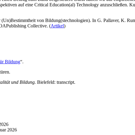
rspektiven auf eine Critical Education(al) Technology anzuschließen. K
(Un)Bestimmtheit von Bildung(stechnologien). In G. Pallaver, K. Rumm
OAPublishing Collective. (
Artikel
)
für Bildung
“.
türen.
talität und Bildung.
Bielefeld: transcript.
2026
ruar 2026