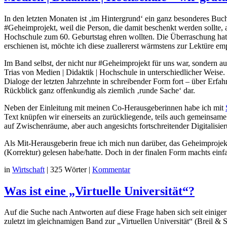
In den letzten Monaten ist ‚im Hintergrund‘ ein ganz besonderes Bu
#Geheimprojekt, weil die Person, die damit beschenkt werden sollte, 
Hochschule zum 60. Geburtstag ehren wollten. Die Überraschung hat ni
erschienen ist, möchte ich diese zuallererst wärmstens zur Lektüre 
Im Band selbst, der nicht nur #Geheimprojekt für uns war, sondern auch
Trias von Medien | Didaktik | Hochschule in unterschiedlicher Weise. 
Dialoge der letzten Jahrzehnte in schreibender Form fort – über Erf
Rückblick ganz offenkundig als ziemlich ‚runde Sache‘ dar.
Neben der Einleitung mit meinen Co-Herausgeberinnen habe ich mit
Text knüpfen wir einerseits an zurückliegende, teils auch gemeinsame
auf Zwischenräume, aber auch angesichts fortschreitender Digitalisi
Als Mit-Herausgeberin freue ich mich nun darüber, das Geheimprojek
(Korrektur) gelesen habe/hatte. Doch in der finalen Form machts ein
in
Wirtschaft
|
325 Wörter
|
Kommentar
Was ist eine „Virtuelle Universität“?
Auf die Suche nach Antworten auf diese Frage haben sich seit einig
zuletzt im gleichnamigen Band zur „Virtuellen Universität“ (Breil & 