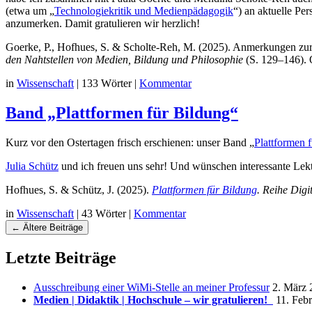
(etwa um „
Technologiekritik und Medienpädagogik
“) an aktuelle Pe
anzumerken. Damit gratulieren wir herzlich!
Goerke, P., Hofhues, S. & Scholte-Reh, M. (2025). Anmerkungen zur 
den Nahtstellen von Medien, Bildung und Philosophie
(S. 129–146). 
in
Wissenschaft
|
133 Wörter
|
Kommentar
Band „Plattformen für Bildung“
Kurz vor den Ostertagen frisch erschienen: unser Band „
Plattformen 
Julia Schütz
und ich freuen uns sehr! Und wünschen interessante Lek
Hofhues, S. & Schütz, J. (2025).
Plattformen für Bildung
. Reihe Digi
in
Wissenschaft
|
43 Wörter
|
Kommentar
Navigation
←
Ältere Beiträge
Beiträgen
Letzte Beiträge
Ausschreibung einer WiMi-Stelle an meiner Professur
2. März 
Medien | Didaktik | Hochschule – wir gratulieren!
11. Feb