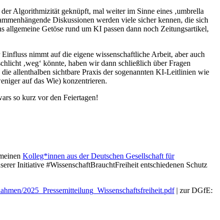
er Algorithmizität geknüpft, mal weiter im Sinne eines ‚umbrella
usammenhängende Diskussionen werden viele sicher kennen, die sich
ns allgemeine Getöse rund um KI passen dann noch Zeitungsartikel,
influss nimmt auf die eigene wissenschaftliche Arbeit, aber auch
 schlicht ‚weg‘ könnte, haben wir dann schließlich über Fragen
 die allenthalben sichtbare Praxis der sogenannten KI-Leitlinien wie
eniger auf das Wie) konzentrieren.
rs so kurz vor den Feiertagen!
 meinen
Kolleg*innen aus der Deutschen Gesellschaft für
nserer Initiative #WissenschaftBrauchtFreiheit entschiedenen Schutz
nahmen/2025_Pressemitteilung_Wissenschaftsfreiheit.pdf
| zur DGfE: