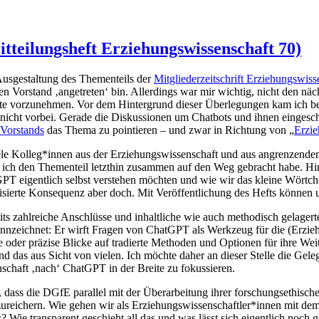
teilungsheft Erziehungswissenschaft 70)
Ausgestaltung des Thementeils der
Mitgliederzeitschrift Erziehungswis
en Vorstand ‚angetreten‘ bin. Allerdings war mir wichtig, nicht den näc
eite vorzunehmen. Vor dem Hintergrund dieser Überlegungen kam ich b
cht vorbei. Gerade die Diskussionen um Chatbots und ihnen eingeschr
Vorstands
das Thema zu pointieren – und zwar in Richtung von „
Erzi
iele Kolleg*innen aus der Erziehungswissenschaft und aus angrenzenden 
 ich den Thementeil letzthin zusammen auf den Weg gebracht habe. Hin
PT eigentlich selbst verstehen möchten und wie wir das kleine Wörtch
avisierte Konsequenz aber doch. Mit Veröffentlichung des Hefts könne
reits zahlreiche Anschlüsse und inhaltliche wie auch methodisch gelage
ekennzeichnet: Er wirft Fragen von ChatGPT als Werkzeug für die (Erzi
e oder präzise Blicke auf tradierte Methoden und Optionen für ihre W
d das aus Sicht von vielen. Ich möchte daher an dieser Stelle die Gele
schaft ‚nach‘ ChatGPT in der Breite zu fokussieren.
s die DGfE parallel mit der Überarbeitung ihrer forschungsethischen 
ureichern. Wie gehen wir als Erziehungswissenschaftler*innen mit de
? Wie transparent geschieht all das und was lässt sich eigentlich noch