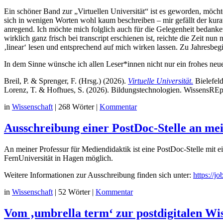
Ein schöner Band zur „Virtuellen Universität“ ist es geworden, möc
sich in wenigen Worten wohl kaum beschreiben – mir gefällt der kurat
anregend. Ich möchte mich folglich auch für die Gelegenheit bedank
wirklich ganz frisch bei transcript erschienen ist, reichte die Zeit n
‚linear‘ lesen und entsprechend auf mich wirken lassen. Zu Jahresbegi
In dem Sinne wünsche ich allen Leser*innen nicht nur ein frohes neu
Breil, P. & Sprenger, F. (Hrsg.) (2026).
Virtuelle Universität.
Bielefeld
Lorenz, T. & Hofhues, S. (2026). Bildungstechnologien. WissensREpro
in
Wissenschaft
|
268 Wörter
|
Kommentar
Ausschreibung einer PostDoc-Stelle an me
An meiner Professur für Mediendidaktik ist eine PostDoc-Stelle mit 
FernUniversität in Hagen möglich.
Weitere Informationen zur Ausschreibung finden sich unter:
https://
in
Wissenschaft
|
52 Wörter
|
Kommentar
Vom ‚umbrella term‘ zur postdigitalen Wis