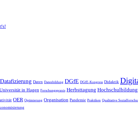
's!
Digit
Datafizierung
DGfE
Daten
Didaktik
Datenbildung
DGfE-Kongress
Herbsttagung
Hochschulbildung
Universität in Hagen
Forschungspraxis
OER
Organisation
tivität
Pandemie
Optimierung
Praktiken
Qualitative Sozialforsch
konomisierung