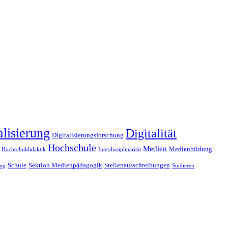
alisierung
Digitalität
Digitalisierungsforschung
Hochschule
Medien
Medienbildung
Hochschuldidaktik
Interdisziplinarität
Schule
Sektion Medienpädagogik
Stellenausschreibungen
ung
Studieren