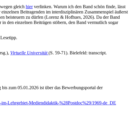
eswegen gleich
hier
verlinken. Warum ich den Band schön finde, lässt
r einzelnen Beitragenden im interdisziplinären Zusammenspiel äußerst
ien beisteuern zu dürfen (Lorenz & Hofhues, 2026). Da der Band
ter in den einzelnen Beiträgen stöbern, den Band vermutlich sogar
 Lesetipp.
rsg.),
Virtuelle Universität
(S. 59-71). Bielefeld: transcript.
g bis zum 05.01.2026 ist über das Bewerbungsportal der
d%29-im-Lehrgebiet-Mediendidaktik-%28Postdoc%29/1969-de_DE