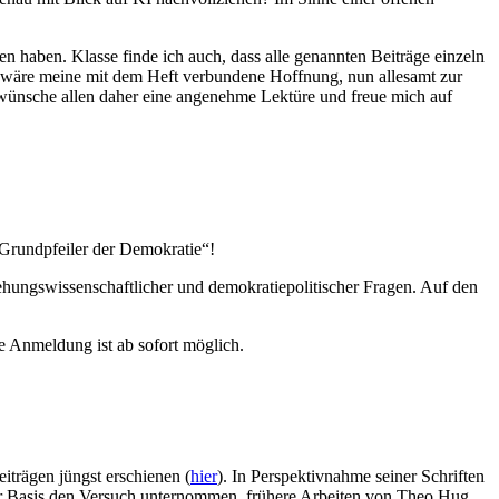
n haben. Klasse finde ich auch, dass alle genannten Beiträge einzeln
as wäre meine mit dem Heft verbundene Hoffnung, nun allesamt zur
h wünsche allen daher eine angenehme Lektüre und freue mich auf
 Grundpfeiler der Demokratie“!
ehungswissenschaftlicher und demokratiepolitischer Fragen. Auf den
e Anmeldung ist ab sofort möglich.
eiträgen jüngst erschienen (
hier
). In Perspektivnahme seiner Schriften
er Basis den Versuch unternommen, frühere Arbeiten von Theo Hug