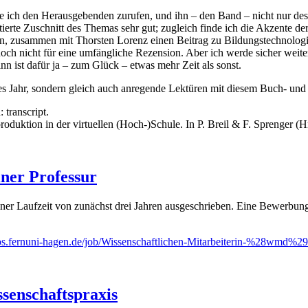
hte ich den Herausgebenden zurufen, und ihn – den Band – nicht nur d
ierte Zuschnitt des Themas sehr gut; zugleich finde ich die Akzente de
en, zusammen mit Thorsten Lorenz einen Beitrag zu Bildungstechnolog
un noch nicht für eine umfängliche Rezension. Aber ich werde sicher wei
nn ist dafür ja – zum Glück – etwas mehr Zeit als sonst.
es Jahr, sondern gleich auch anregende Lektüren mit diesem Buch- und
: transcript.
duktion in der virtuellen (Hoch-)Schule. In P. Breil & F. Sprenger (H
iner Professur
einer Laufzeit von zunächst drei Jahren ausgeschrieben. Eine Bewerbun
jobs.fernuni-hagen.de/job/Wissenschaftlichen-Mitarbeiterin-%28wm
senschaftspraxis